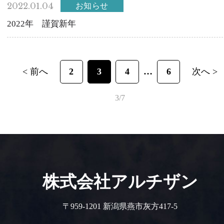
2022.01.04
お知らせ
2022年 謹賀新年
< 前へ
2
3
4
6
次へ >
3/7
株式会社アルチザン
〒959-1201 新潟県燕市灰方417-5