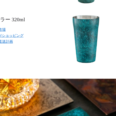
ー 320ml
市場
oo!ショッピング
直送計画