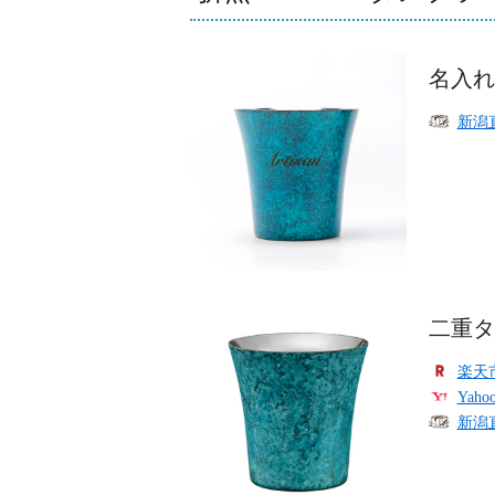
名入れ
新潟
二重タ
楽天
Yah
新潟