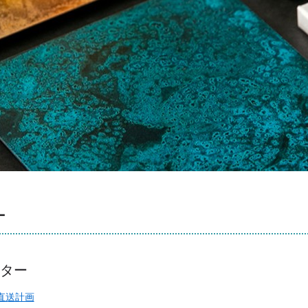
ー
ター
直送計画