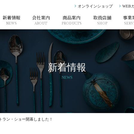
オンラインショップ
WEB
新着情報
会社案内
商品案内
取扱店舗
事業
NEWS
ABOUT
PRODUCTS
SHOP
SERV
新着情報
NEWS
トラン・ショー開幕しました！