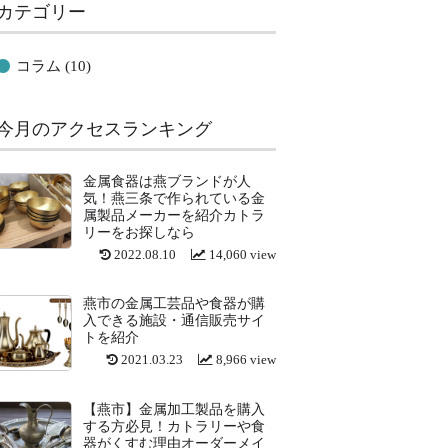
カテゴリー
コラム
(10)
今月のアクセスランキング
金属食器は燕ブランドが人
気！燕三条で作られている金
属製品メーカーを紹介カトラ
リーをお探しなら
2022.08.10
14,060 view
燕市の金属工芸品や食器が購
入できる施設・通信販売サイ
トを紹介
2021.03.23
8,966 view
【燕市】金属加工製品を購入
する方必見！カトラリーや食
器がくすむ理由オーダーメイ