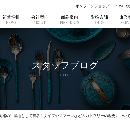
オンラインショップ
WEB
新着情報
会社案内
商品案内
取扱店舗
事業
NEWS
ABOUT
PRODUCTS
SHOP
SERV
スタッフブログ
BLOG
食器の生産地として有名！ナイフやスプーンなどのカトラリーの歴史につい