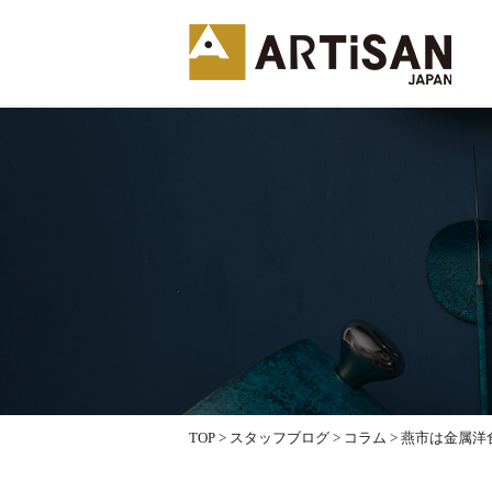
TOP
>
スタッフブログ
>
コラム
>
燕市は金属洋