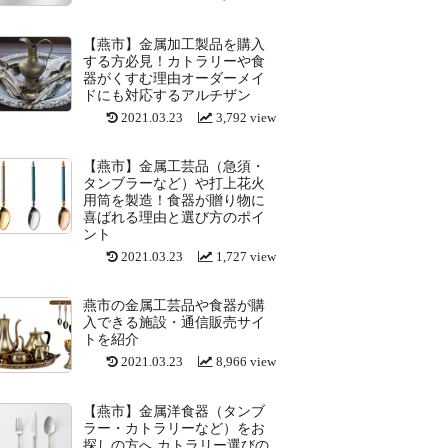
【燕市】金属加工製品を購入
する方必見！カトラリーや食
器がくすむ理由オーダーメイ
ドにも対応するアルチザン
2021.03.23
3,792 view
【燕市】金属工芸品（急須・
タンブラーなど）や打上花火
用筒を製造！食器が贈り物に
喜ばれる理由と選び方のポイ
ント
2021.03.23
1,727 view
燕市の金属工芸品や食器が購
入できる施設・通信販売サイ
トを紹介
2021.03.23
8,966 view
【燕市】金属洋食器（タンブ
ラー・カトラリーなど）をお
探しの方へ カトラリー選びの