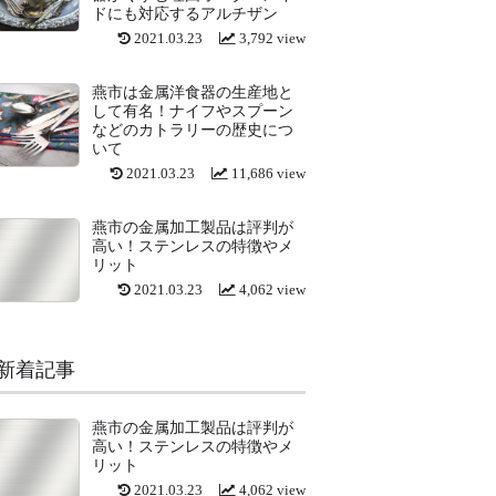
ドにも対応するアルチザン
2021.03.23
3,792 view
燕市は金属洋食器の生産地と
して有名！ナイフやスプーン
などのカトラリーの歴史につ
いて
2021.03.23
11,686 view
燕市の金属加工製品は評判が
高い！ステンレスの特徴やメ
リット
2021.03.23
4,062 view
新着記事
燕市の金属加工製品は評判が
高い！ステンレスの特徴やメ
リット
2021.03.23
4,062 view