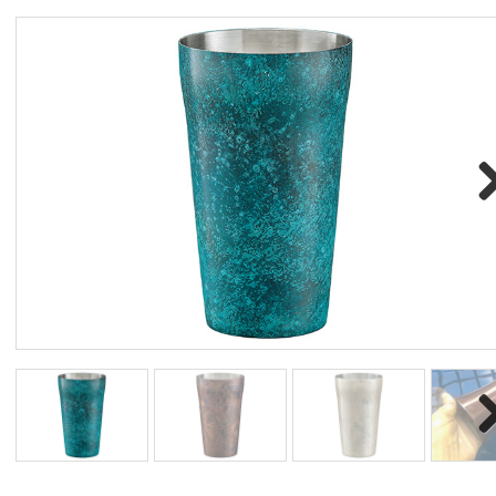
Nex
Nex