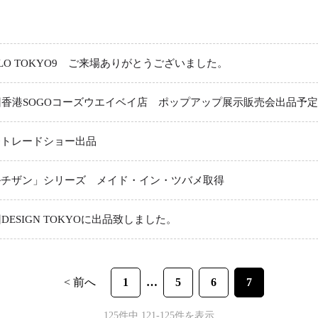
ALO TOKYO9 ご来場ありがとうございました。
回香港SOGOコーズウエイベイ店 ポップアップ展示販売会出品予定
条トレードショー出品
ルチザン」シリーズ メイド・イン・ツバメ取得
回DESIGN TOKYOに出品致しました。
< 前へ
1
5
6
7
125件中 121-125件を表示